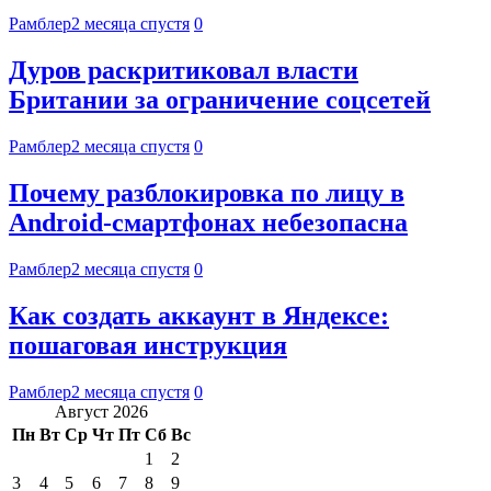
Рамблер
2 месяца спустя
0
Дуров раскритиковал власти
Британии за ограничение соцсетей
Рамблер
2 месяца спустя
0
Почему разблокировка по лицу в
Android-смартфонах небезопасна
Рамблер
2 месяца спустя
0
Как создать аккаунт в Яндексе:
пошаговая инструкция
Рамблер
2 месяца спустя
0
Август 2026
Пн
Вт
Ср
Чт
Пт
Сб
Вс
1
2
3
4
5
6
7
8
9