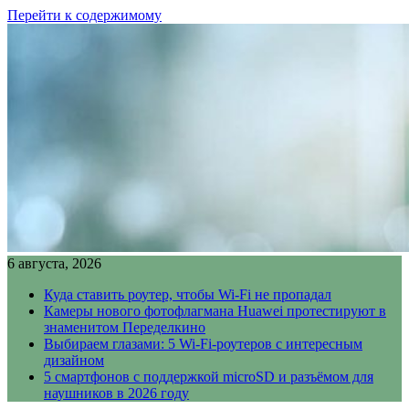
Перейти к содержимому
6 августа, 2026
Куда ставить роутер, чтобы Wi-Fi не пропадал
Камеры нового фотофлагмана Huawei протестируют в
знаменитом Переделкино
Выбираем глазами: 5 Wi-Fi-роутеров с интересным
дизайном
5 смартфонов с поддержкой microSD и разъёмом для
наушников в 2026 году