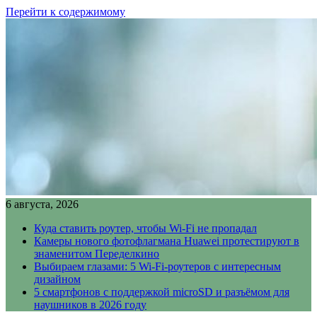
Перейти к содержимому
6 августа, 2026
Куда ставить роутер, чтобы Wi-Fi не пропадал
Камеры нового фотофлагмана Huawei протестируют в
знаменитом Переделкино
Выбираем глазами: 5 Wi-Fi-роутеров с интересным
дизайном
5 смартфонов с поддержкой microSD и разъёмом для
наушников в 2026 году