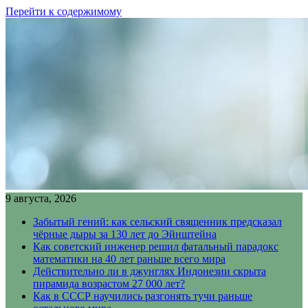
Перейти к содержимому
9 августа, 2026
Забытый гений: как сельский священник предсказал
чёрные дыры за 130 лет до Эйнштейна
Как советский инженер решил фатальный парадокс
математики на 40 лет раньше всего мира
Действительно ли в джунглях Индонезии скрыта
пирамида возрастом 27 000 лет?
Как в СССР научились разгонять тучи раньше