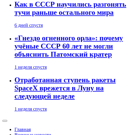
Как в СССР научились разгонять
тучи раньше остального мира
6 дней спустя
«Гнездо огненного орла»: почему
учёные СССР 60 лет не могли
объяснить Патомский кратер
1 неделя спустя
Отработанная ступень ракеты
SpaceX врежется в Луну на
следующей неделе
1 неделя спустя
Главная
Военные новости