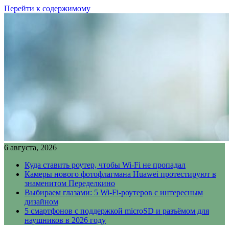
Перейти к содержимому
6 августа, 2026
Куда ставить роутер, чтобы Wi-Fi не пропадал
Камеры нового фотофлагмана Huawei протестируют в
знаменитом Переделкино
Выбираем глазами: 5 Wi-Fi-роутеров с интересным
дизайном
5 смартфонов с поддержкой microSD и разъёмом для
наушников в 2026 году