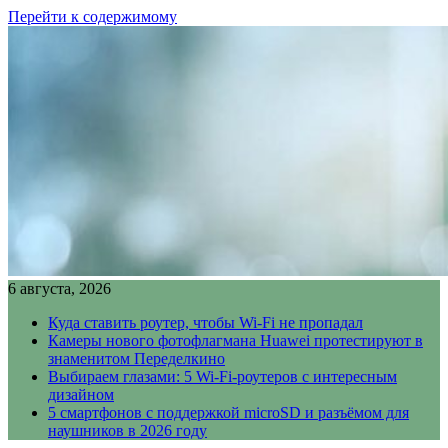
Перейти к содержимому
6 августа, 2026
Куда ставить роутер, чтобы Wi-Fi не пропадал
Камеры нового фотофлагмана Huawei протестируют в
знаменитом Переделкино
Выбираем глазами: 5 Wi-Fi-роутеров с интересным
дизайном
5 смартфонов с поддержкой microSD и разъёмом для
наушников в 2026 году