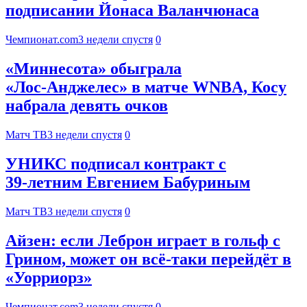
подписании Йонаса Валанчюнаса
Чемпионат.com
3 недели спустя
0
«Миннесота» обыграла
«Лос‑Анджелес» в матче WNBA, Косу
набрала девять очков
Матч ТВ
3 недели спустя
0
УНИКС подписал контракт с
39‑летним Евгением Бабуриным
Матч ТВ
3 недели спустя
0
Айзен: если Леброн играет в гольф с
Грином, может он всё-таки перейдёт в
«Уорриорз»
Чемпионат.com
3 недели спустя
0