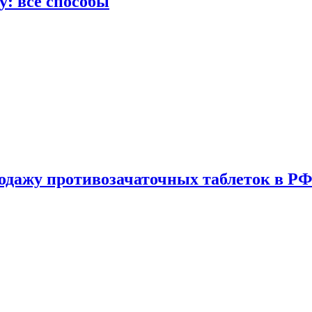
у: все способы
одажу противозачаточных таблеток в РФ