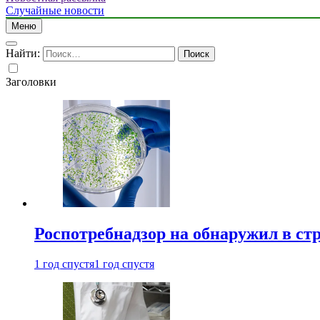
Случайные новости
Меню
Найти:
Заголовки
Роспотребнадзор на обнаружил в ст
1 год спустя
1 год спустя