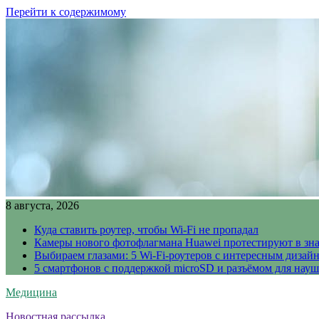
Перейти к содержимому
8 августа, 2026
Куда ставить роутер, чтобы Wi-Fi не пропадал
Камеры нового фотофлагмана Huawei протестируют в зн
Выбираем глазами: 5 Wi-Fi-роутеров с интересным дизай
5 смартфонов с поддержкой microSD и разъёмом для науш
Медицина
Новостная рассылка