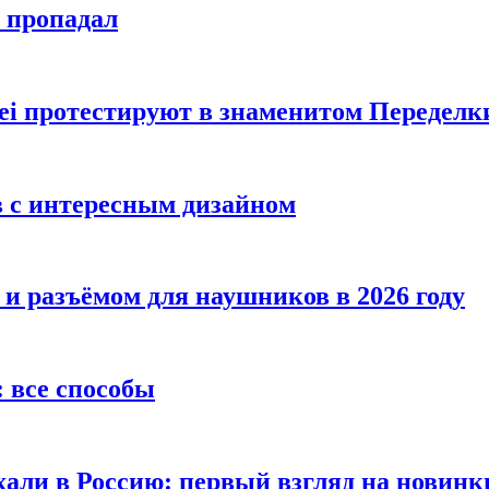
е пропадал
i протестируют в знаменитом Переделк
в с интересным дизайном
 и разъёмом для наушников в 2026 году
 все способы
хали в Россию: первый взгляд на новинк