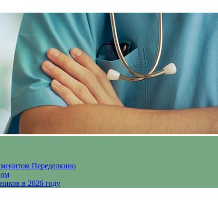
аменитом Переделкино
ном
ников в 2026 году