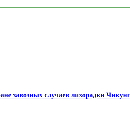
ране завозных случаев лихорадки Чикун