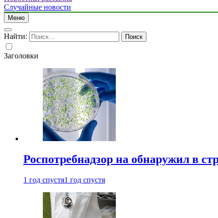
Случайные новости
Меню
Найти:
Заголовки
Роспотребнадзор на обнаружил в ст
1 год спустя
1 год спустя