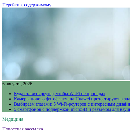
Перейти к содержимому
6 августа, 2026
Куда ставить роутер, чтобы Wi-Fi не пропадал
Камеры нового фотофлагмана Huawei протестируют в зн
Выбираем глазами: 5 Wi-Fi-роутеров с интересным дизай
5 смартфонов с поддержкой microSD и разъёмом для науш
Медицина
Новостная рассылка