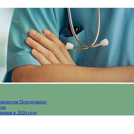
аменитом Переделкино
ном
ников в 2026 году