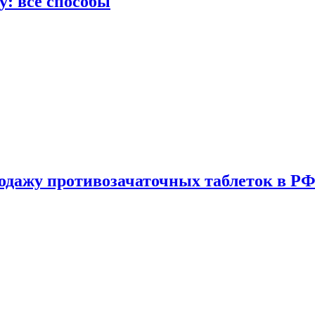
у: все способы
одажу противозачаточных таблеток в РФ