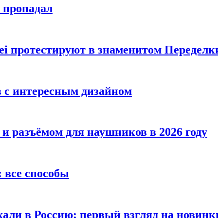
е пропадал
i протестируют в знаменитом Переделк
в с интересным дизайном
 и разъёмом для наушников в 2026 году
 все способы
хали в Россию: первый взгляд на новинк