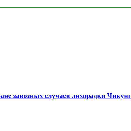
ране завозных случаев лихорадки Чикун