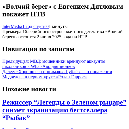
«Волчий берег» с Евгением Дятловым
покажет НТВ
InterMedia
1 год спустя
0
1 минуты
Премьера 16-серийного остросюжетного детектива «Волчий
берег» состоится 2 июня 2025 года на НТВ.
Навигация по записям
Предыдущая:
МВД: мошенники арендуют аккаунты
школьников в WhatsApp для звонков
Далее:
«Хорошо его понимаю». Рублёв — о поражении
Медведева в первом круге «Ролан Гаррос»
Похожие новости
Режиссер “Легенды о Зеленом рыцаре”
снимет экранизацию бестселлера
“Рыбак”