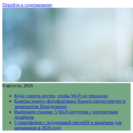
Перейти к содержимому
6 августа, 2026
Куда ставить роутер, чтобы Wi-Fi не пропадал
Камеры нового фотофлагмана Huawei протестируют в
знаменитом Переделкино
Выбираем глазами: 5 Wi-Fi-роутеров с интересным
дизайном
5 смартфонов с поддержкой microSD и разъёмом для
наушников в 2026 году