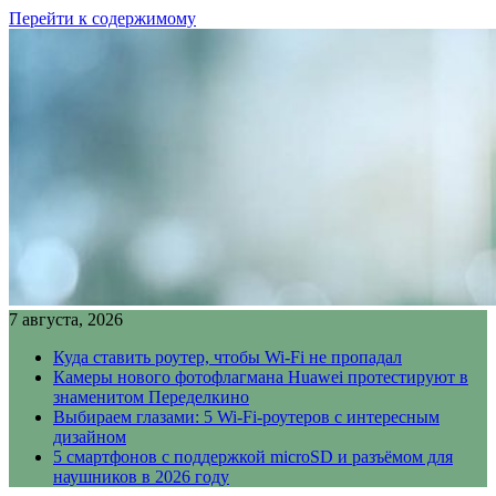
Перейти к содержимому
7 августа, 2026
Куда ставить роутер, чтобы Wi-Fi не пропадал
Камеры нового фотофлагмана Huawei протестируют в
знаменитом Переделкино
Выбираем глазами: 5 Wi-Fi-роутеров с интересным
дизайном
5 смартфонов с поддержкой microSD и разъёмом для
наушников в 2026 году