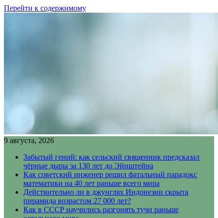
Перейти к содержимому
9 августа, 2026
Забытый гений: как сельский священник предсказал
чёрные дыры за 130 лет до Эйнштейна
Как советский инженер решил фатальный парадокс
математики на 40 лет раньше всего мира
Действительно ли в джунглях Индонезии скрыта
пирамида возрастом 27 000 лет?
Как в СССР научились разгонять тучи раньше