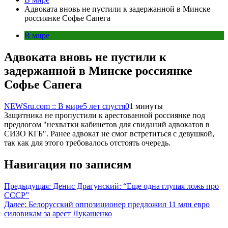
Адвоката вновь не пустили к задержанной в Минске
россиянке Софье Сапега
В мире
Адвоката вновь не пустили к
задержанной в Минске россиянке
Софье Сапега
NEWSru.com :: В мире
5 лет спустя
0
1 минуты
Защитника не пропустили к арестованной россиянке под
предлогом "нехватки кабинетов для свиданий адвокатов в
СИЗО КГБ". Ранее адвокат не смог встретиться с девушкой,
так как для этого требовалось отстоять очередь.
Навигация по записям
Предыдущая:
Денис Драгунский: “Еще одна глупая ложь про
СССР”
Далее:
Белорусский оппозиционер предложил 11 млн евро
силовикам за арест Лукашенко