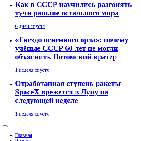
Как в СССР научились разгонять
тучи раньше остального мира
6 дней спустя
«Гнездо огненного орла»: почему
учёные СССР 60 лет не могли
объяснить Патомский кратер
1 неделя спустя
Отработанная ступень ракеты
SpaceX врежется в Луну на
следующей неделе
1 неделя спустя
Главная
В мире