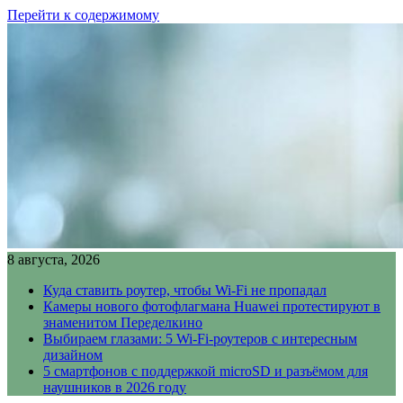
Перейти к содержимому
8 августа, 2026
Куда ставить роутер, чтобы Wi-Fi не пропадал
Камеры нового фотофлагмана Huawei протестируют в
знаменитом Переделкино
Выбираем глазами: 5 Wi-Fi-роутеров с интересным
дизайном
5 смартфонов с поддержкой microSD и разъёмом для
наушников в 2026 году