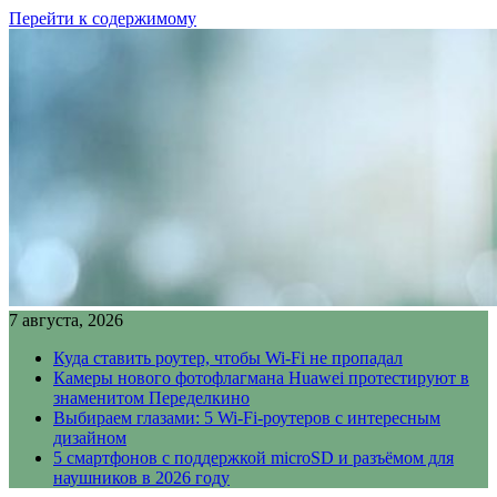
Перейти к содержимому
7 августа, 2026
Куда ставить роутер, чтобы Wi-Fi не пропадал
Камеры нового фотофлагмана Huawei протестируют в
знаменитом Переделкино
Выбираем глазами: 5 Wi-Fi-роутеров с интересным
дизайном
5 смартфонов с поддержкой microSD и разъёмом для
наушников в 2026 году