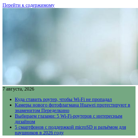
Перейти к содержимому
7 августа, 2026
Куда ставить роутер, чтобы Wi-Fi не пропадал
Камеры нового фотофлагмана Huawei протестируют в
знаменитом Переделкино
Выбираем глазами: 5 Wi-Fi-роутеров с интересным
дизайном
5 смартфонов с поддержкой microSD и разъёмом для
наушников в 2026 году