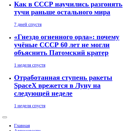
Как в СССР научились разгонять
тучи раньше остального мира
7 дней спустя
«Гнездо огненного орла»: почему
учёные СССР 60 лет не могли
объяснить Патомский кратер
1 неделя спустя
Отработанная ступень ракеты
SpaceX врежется в Луну на
следующей неделе
1 неделя спустя
Главная
Автоновости