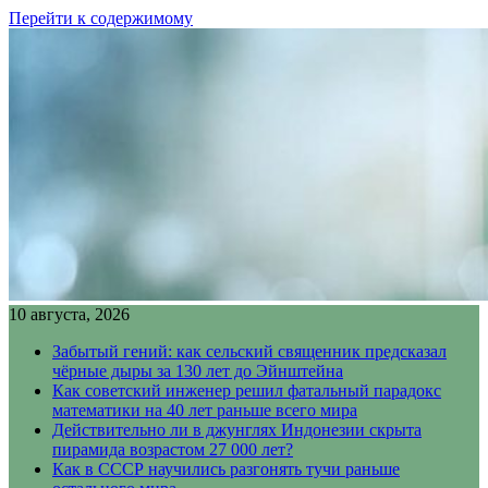
Перейти к содержимому
10 августа, 2026
Забытый гений: как сельский священник предсказал
чёрные дыры за 130 лет до Эйнштейна
Как советский инженер решил фатальный парадокс
математики на 40 лет раньше всего мира
Действительно ли в джунглях Индонезии скрыта
пирамида возрастом 27 000 лет?
Как в СССР научились разгонять тучи раньше