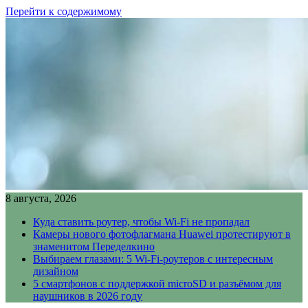
Перейти к содержимому
8 августа, 2026
Куда ставить роутер, чтобы Wi-Fi не пропадал
Камеры нового фотофлагмана Huawei протестируют в
знаменитом Переделкино
Выбираем глазами: 5 Wi-Fi-роутеров с интересным
дизайном
5 смартфонов с поддержкой microSD и разъёмом для
наушников в 2026 году