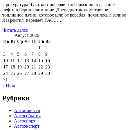
Прокуратура Чукотки проверяет информацию о разливе
нефти в Беринговом море. Двенадцатикилометровое
топливное пятно, которое шло от корабля, появилось в заливе
Лаврентия, передает ТАСС….
Читать далее
Август 2026
Пн
Вт
Ср
Чт
Пт
Сб
Вс
1
2
3
4
5
6
7
8
9
10
11
12
13
14
15
16
17
18
19
20
21
22
23
24
25
26
27
28
29
30
31
« Июл
Рубрики
Автоновости
Автособытия
Автоспорт
Автоэксперт