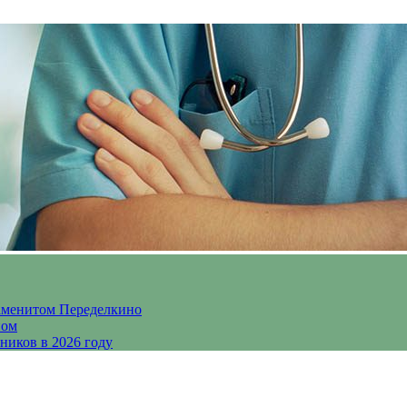
аменитом Переделкино
ном
ников в 2026 году