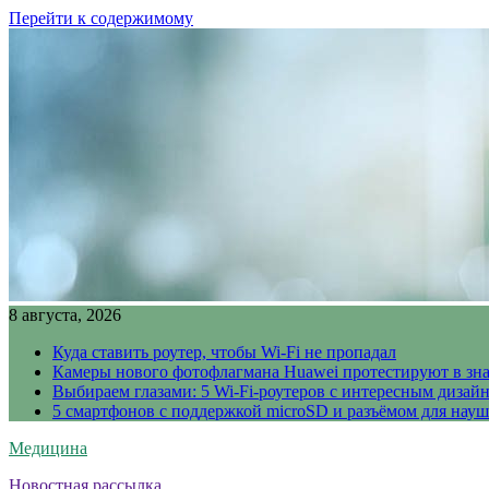
Перейти к содержимому
8 августа, 2026
Куда ставить роутер, чтобы Wi-Fi не пропадал
Камеры нового фотофлагмана Huawei протестируют в зн
Выбираем глазами: 5 Wi-Fi-роутеров с интересным дизай
5 смартфонов с поддержкой microSD и разъёмом для науш
Медицина
Новостная рассылка