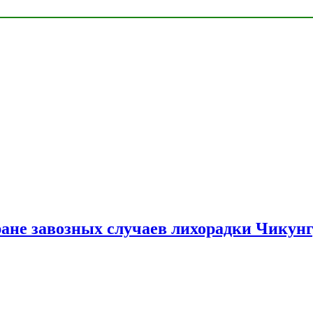
ране завозных случаев лихорадки Чикун