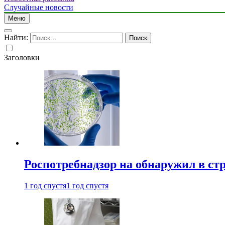
Случайные новости
Меню
Найти:
Заголовки
Роспотребнадзор на обнаружил в ст
1 год спустя
1 год спустя