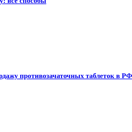
у: все способы
одажу противозачаточных таблеток в РФ