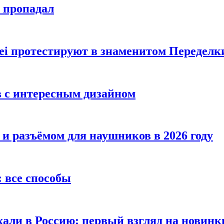
е пропадал
i протестируют в знаменитом Переделк
в с интересным дизайном
 и разъёмом для наушников в 2026 году
 все способы
хали в Россию: первый взгляд на новинк