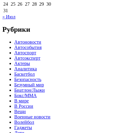
24
25
26
27
28
29
30
31
« Июл
Рубрики
Автоновости
Автособытия
Автоспорт
Автоэксперт
Актеры
Аналитика
Баскетбол
Безопасность
Безумный мир
Биатлон/Лыжи
Бокс/MMA
В мире
В России
Вещи
Военные новости
Волейбол
Гаджеты
Дети