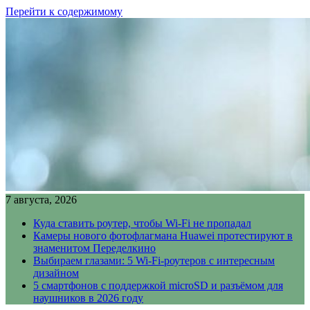
Перейти к содержимому
7 августа, 2026
Куда ставить роутер, чтобы Wi-Fi не пропадал
Камеры нового фотофлагмана Huawei протестируют в
знаменитом Переделкино
Выбираем глазами: 5 Wi-Fi-роутеров с интересным
дизайном
5 смартфонов с поддержкой microSD и разъёмом для
наушников в 2026 году