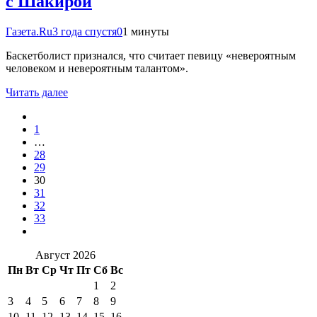
с Шакирой
Газета.Ru
3 года спустя
0
1 минуты
Баскетболист признался, что считает певицу «невероятным
человеком и невероятным талантом».
Читать далее
1
…
28
29
30
31
32
33
Август 2026
Пн
Вт
Ср
Чт
Пт
Сб
Вс
1
2
3
4
5
6
7
8
9
10
11
12
13
14
15
16