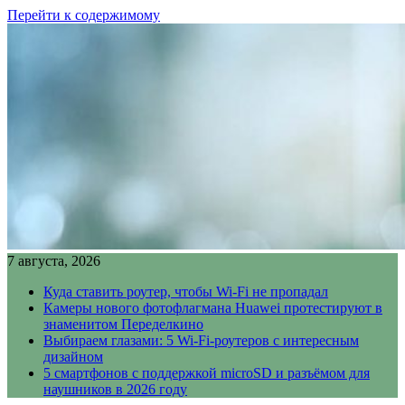
Перейти к содержимому
7 августа, 2026
Куда ставить роутер, чтобы Wi-Fi не пропадал
Камеры нового фотофлагмана Huawei протестируют в
знаменитом Переделкино
Выбираем глазами: 5 Wi-Fi-роутеров с интересным
дизайном
5 смартфонов с поддержкой microSD и разъёмом для
наушников в 2026 году