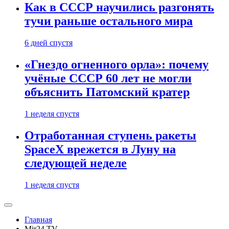
Как в СССР научились разгонять
тучи раньше остального мира
6 дней спустя
«Гнездо огненного орла»: почему
учёные СССР 60 лет не могли
объяснить Патомский кратер
1 неделя спустя
Отработанная ступень ракеты
SpaceX врежется в Луну на
следующей неделе
1 неделя спустя
Главная
Mir24.TV