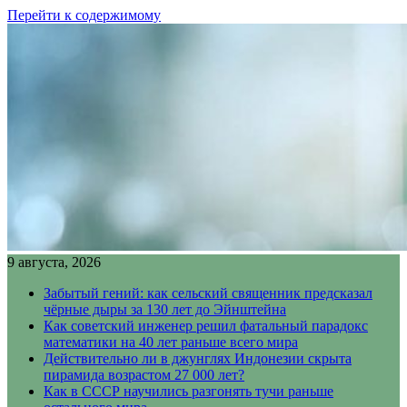
Перейти к содержимому
9 августа, 2026
Забытый гений: как сельский священник предсказал
чёрные дыры за 130 лет до Эйнштейна
Как советский инженер решил фатальный парадокс
математики на 40 лет раньше всего мира
Действительно ли в джунглях Индонезии скрыта
пирамида возрастом 27 000 лет?
Как в СССР научились разгонять тучи раньше