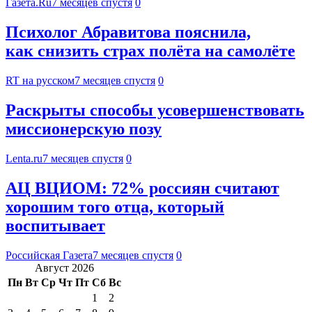
Газета.Ru
7 месяцев спустя
0
Психолог Абравитова пояснила,
как снизить страх полёта на самолёте
RT на русском
7 месяцев спустя
0
Раскрыты способы усовершенствовать
миссионерскую позу
Lenta.ru
7 месяцев спустя
0
АЦ ВЦИОМ: 72% россиян считают
хорошим того отца, который
воспитывает
Российская Газета
7 месяцев спустя
0
Август 2026
Пн
Вт
Ср
Чт
Пт
Сб
Вс
1
2