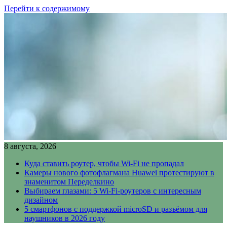
Перейти к содержимому
8 августа, 2026
Куда ставить роутер, чтобы Wi-Fi не пропадал
Камеры нового фотофлагмана Huawei протестируют в
знаменитом Переделкино
Выбираем глазами: 5 Wi-Fi-роутеров с интересным
дизайном
5 смартфонов с поддержкой microSD и разъёмом для
наушников в 2026 году