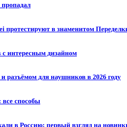
е пропадал
i протестируют в знаменитом Переделк
в с интересным дизайном
 и разъёмом для наушников в 2026 году
 все способы
хали в Россию: первый взгляд на новинк