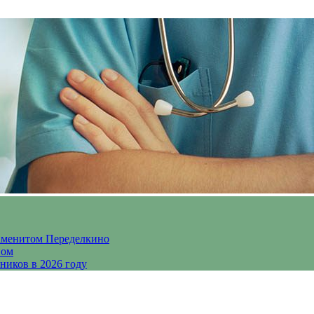
аменитом Переделкино
ном
ников в 2026 году