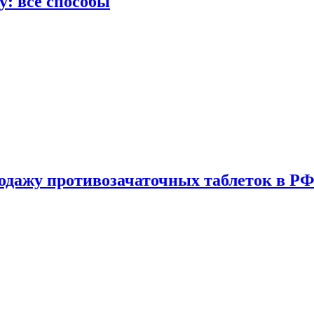
у: все способы
одажу противозачаточных таблеток в РФ