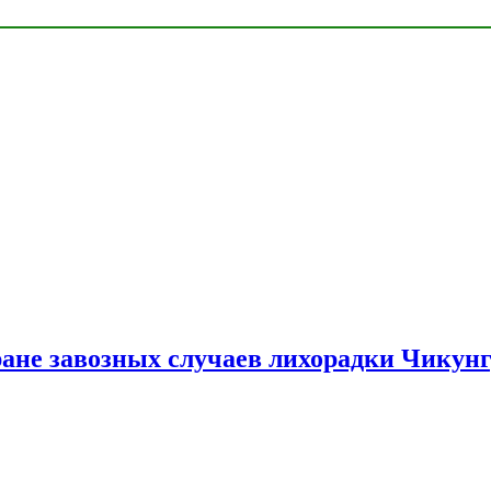
ране завозных случаев лихорадки Чикун