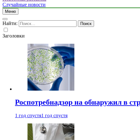
Случайные новости
Меню
Найти:
Заголовки
Роспотребнадзор на обнаружил в ст
1 год спустя
1 год спустя