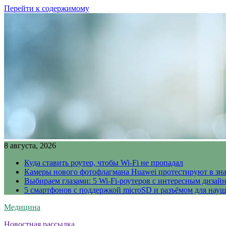
Перейти к содержимому
8 августа, 2026
Куда ставить роутер, чтобы Wi-Fi не пропадал
Камеры нового фотофлагмана Huawei протестируют в зн
Выбираем глазами: 5 Wi-Fi-роутеров с интересным дизай
5 смартфонов с поддержкой microSD и разъёмом для науш
Медицина
Новостная рассылка