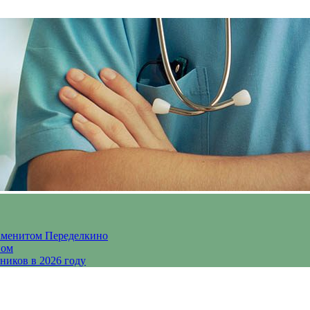
аменитом Переделкино
ном
ников в 2026 году