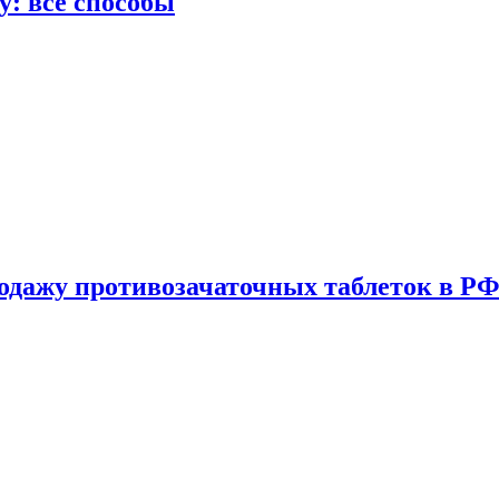
у: все способы
одажу противозачаточных таблеток в РФ