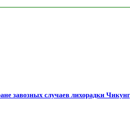
ране завозных случаев лихорадки Чикун