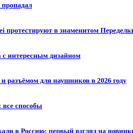
е пропадал
i протестируют в знаменитом Переделк
в с интересным дизайном
 и разъёмом для наушников в 2026 году
 все способы
хали в Россию: первый взгляд на новинк