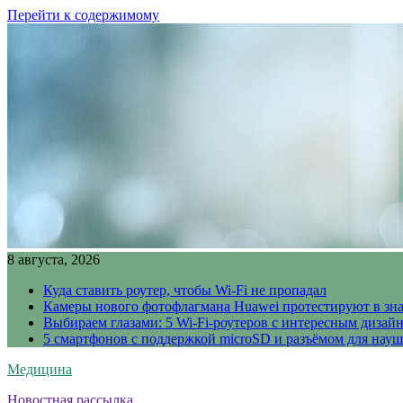
Перейти к содержимому
8 августа, 2026
Куда ставить роутер, чтобы Wi-Fi не пропадал
Камеры нового фотофлагмана Huawei протестируют в зн
Выбираем глазами: 5 Wi-Fi-роутеров с интересным дизай
5 смартфонов с поддержкой microSD и разъёмом для науш
Медицина
Новостная рассылка