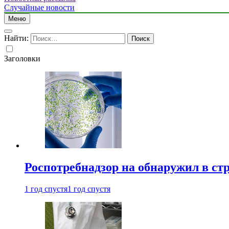
Случайные новости
Меню
Найти:
Заголовки
Роспотребнадзор на обнаружил в ст
1 год спустя
1 год спустя