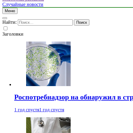
Случайные новости
Меню
Найти:
Заголовки
Роспотребнадзор на обнаружил в ст
1 год спустя
1 год спустя