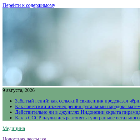
Перейти к содержимому
9 августа, 2026
Забытый гений: как сельский священник предсказал чёрн
Как советский инженер решил фатальный парадокс матема
Действительно ли в джунглях Индонезии скрыта пирамида
Как в СССР научились разгонять тучи раньше остального
Медицина
Новостная рассылка