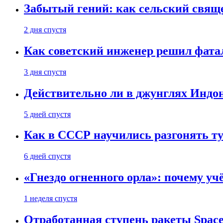
Забытый гений: как сельский свящ
2 дня спустя
Как советский инженер решил фатал
3 дня спустя
Действительно ли в джунглях Индон
5 дней спустя
Как в СССР научились разгонять т
6 дней спустя
«Гнездо огненного орла»: почему у
1 неделя спустя
Отработанная ступень ракеты Space