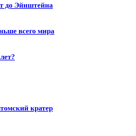
ет до Эйнштейна
ньше всего мира
 лет?
атомский кратер