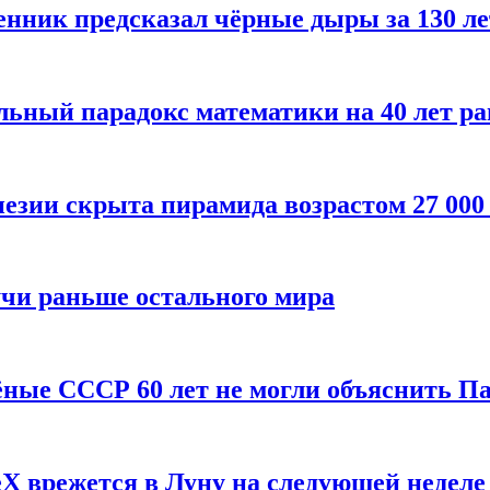
енник предсказал чёрные дыры за 130 л
ьный парадокс математики на 40 лет ра
езии скрыта пирамида возрастом 27 000
учи раньше остального мира
чёные СССР 60 лет не могли объяснить П
X врежется в Луну на следующей неделе