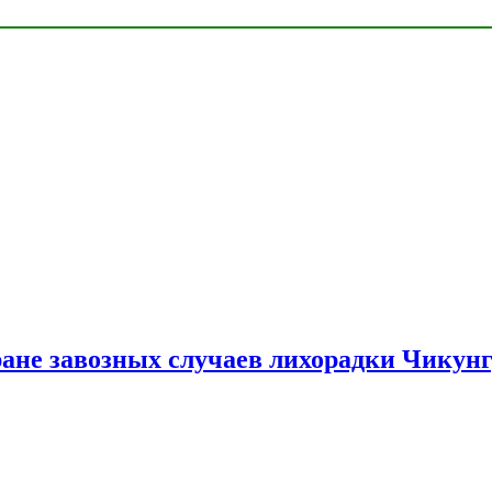
ране завозных случаев лихорадки Чикун