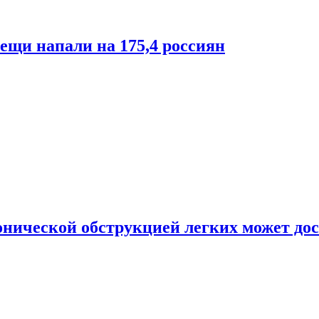
лещи напали на 175,4 россиян
онической обструкцией легких может дос