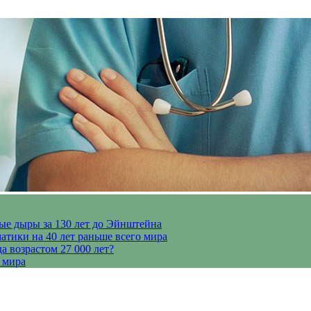
ые дыры за 130 лет до Эйнштейна
тики на 40 лет раньше всего мира
 возрастом 27 000 лет?
 мира