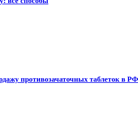
у: все способы
одажу противозачаточных таблеток в РФ