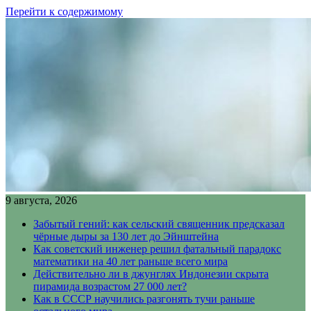
Перейти к содержимому
9 августа, 2026
Забытый гений: как сельский священник предсказал
чёрные дыры за 130 лет до Эйнштейна
Как советский инженер решил фатальный парадокс
математики на 40 лет раньше всего мира
Действительно ли в джунглях Индонезии скрыта
пирамида возрастом 27 000 лет?
Как в СССР научились разгонять тучи раньше