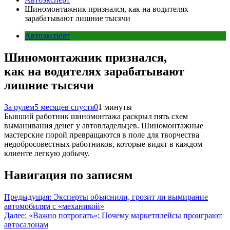
Шиномонтажник признался, как на водителях
зарабатывают лишние тысячи
Автоэксперт
Шиномонтажник признался,
как на водителях зарабатывают
лишние тысячи
За рулем
5 месяцев спустя
0
1 минуты
Бывший работник шиномонтажа раскрыл пять схем
выманивания денег у автовладельцев. Шиномонтажные
мастерские порой превращаются в поле для творчества
недобросовестных работников, которые видят в каждом
клиенте легкую добычу.
Навигация по записям
Предыдущая:
Эксперты объяснили, грозит ли вымирание
автомобилям с «механикой»
Далее:
«Важно потрогать»: Почему маркетплейсы проиграют
автосалонам