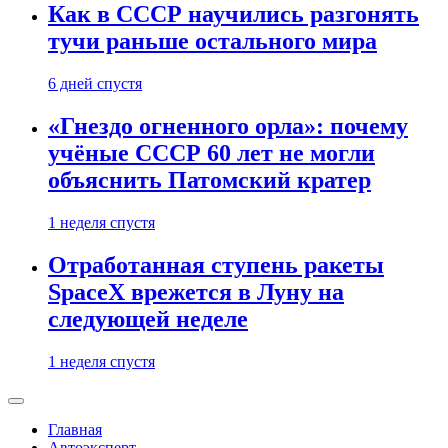
Как в СССР научились разгонять
тучи раньше остального мира
6 дней спустя
«Гнездо огненного орла»: почему
учёные СССР 60 лет не могли
объяснить Патомский кратер
1 неделя спустя
Отработанная ступень ракеты
SpaceX врежется в Луну на
следующей неделе
1 неделя спустя
Главная
Автоэксперт