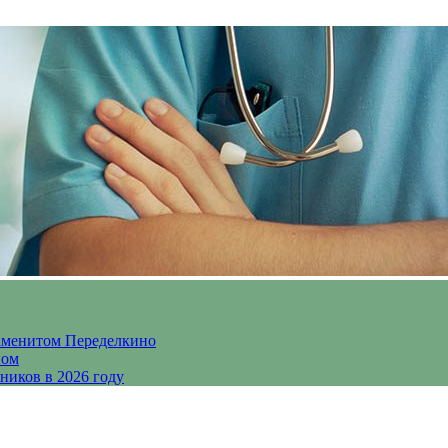
аменитом Переделкино
ном
ников в 2026 году