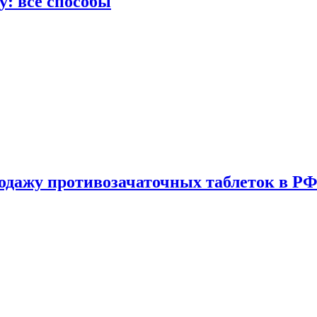
у: все способы
одажу противозачаточных таблеток в РФ