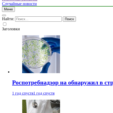
Случайные новости
Меню
Найти:
Заголовки
Роспотребнадзор на обнаружил в ст
1 год спустя
1 год спустя