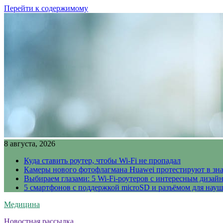
Перейти к содержимому
8 августа, 2026
Куда ставить роутер, чтобы Wi-Fi не пропадал
Камеры нового фотофлагмана Huawei протестируют в зн
Выбираем глазами: 5 Wi-Fi-роутеров с интересным дизай
5 смартфонов с поддержкой microSD и разъёмом для науш
Медицина
Новостная рассылка