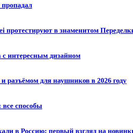
е пропадал
i протестируют в знаменитом Переделк
в с интересным дизайном
 и разъёмом для наушников в 2026 году
 все способы
хали в Россию: первый взгляд на новинк