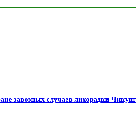
ране завозных случаев лихорадки Чикун