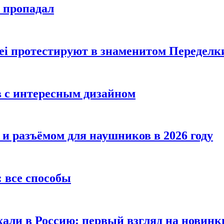
е пропадал
i протестируют в знаменитом Переделк
в с интересным дизайном
 и разъёмом для наушников в 2026 году
 все способы
хали в Россию: первый взгляд на новинк