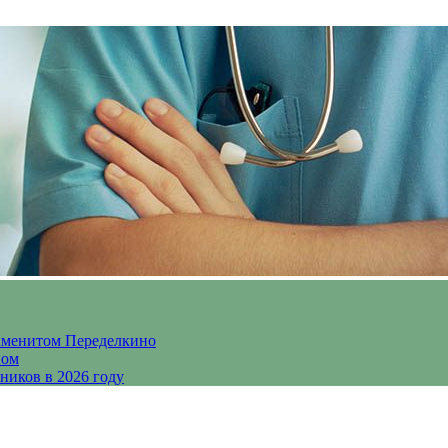
аменитом Переделкино
ном
ников в 2026 году