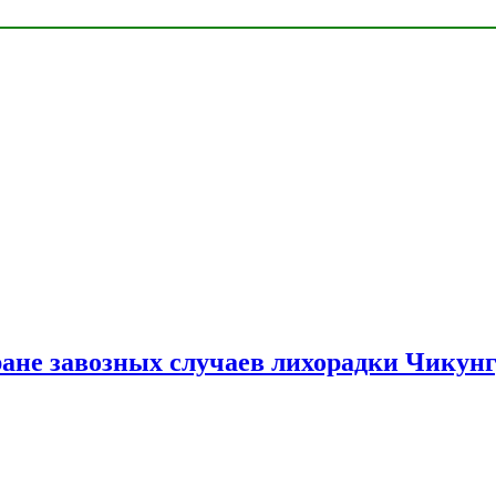
ране завозных случаев лихорадки Чикун