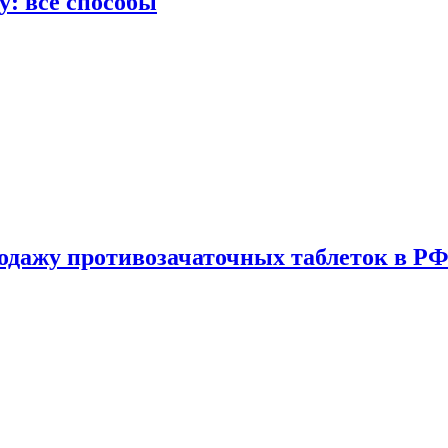
у: все способы
одажу противозачаточных таблеток в РФ