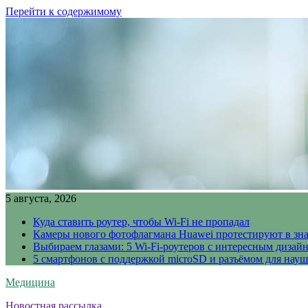
Перейти к содержимому
5 августа, 2026
Куда ставить роутер, чтобы Wi-Fi не пропадал
Камеры нового фотофлагмана Huawei протестируют в зн
Выбираем глазами: 5 Wi-Fi-роутеров с интересным дизай
5 смартфонов с поддержкой microSD и разъёмом для науш
Медицина
Новостная рассылка