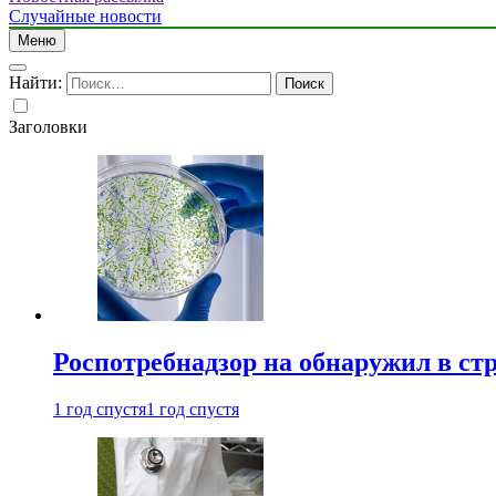
Случайные новости
Меню
Найти:
Заголовки
Роспотребнадзор на обнаружил в ст
1 год спустя
1 год спустя