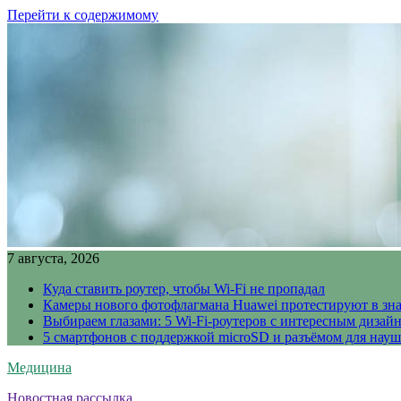
Перейти к содержимому
7 августа, 2026
Куда ставить роутер, чтобы Wi-Fi не пропадал
Камеры нового фотофлагмана Huawei протестируют в зн
Выбираем глазами: 5 Wi-Fi-роутеров с интересным дизай
5 смартфонов с поддержкой microSD и разъёмом для науш
Медицина
Новостная рассылка