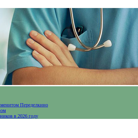
аменитом Переделкино
ном
ников в 2026 году