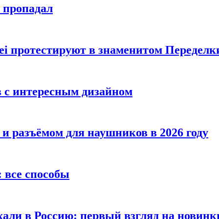
е пропадал
i протестируют в знаменитом Переделк
в с интересным дизайном
 и разъёмом для наушников в 2026 году
 все способы
хали в Россию: первый взгляд на новинк