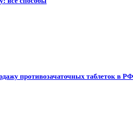
у: все способы
одажу противозачаточных таблеток в РФ