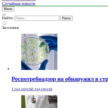
Случайные новости
Меню
Найти:
Заголовки
Роспотребнадзор на обнаружил в ст
1 год спустя
1 год спустя