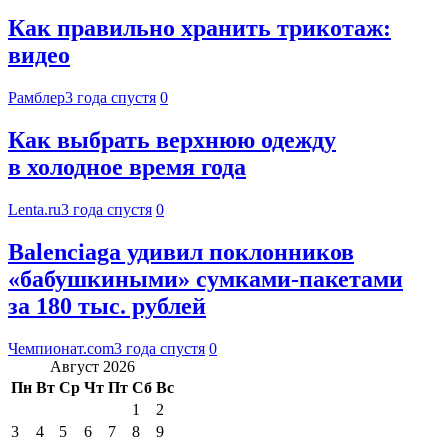
Как правильно хранить трикотаж:
видео
Рамблер
3 года спустя
0
Как выбрать верхнюю одежду
в холодное время года
Lenta.ru
3 года спустя
0
Balenciaga удивил поклонников
«бабушкиными» сумками-пакетами
за 180 тыс. рублей
Чемпионат.com
3 года спустя
0
Август 2026
Пн
Вт
Ср
Чт
Пт
Сб
Вс
1
2
3
4
5
6
7
8
9