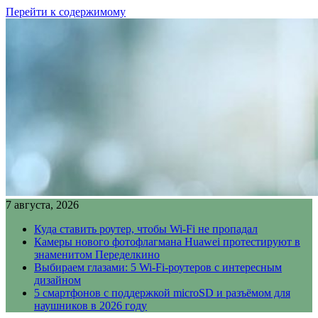
Перейти к содержимому
7 августа, 2026
Куда ставить роутер, чтобы Wi-Fi не пропадал
Камеры нового фотофлагмана Huawei протестируют в
знаменитом Переделкино
Выбираем глазами: 5 Wi-Fi-роутеров с интересным
дизайном
5 смартфонов с поддержкой microSD и разъёмом для
наушников в 2026 году