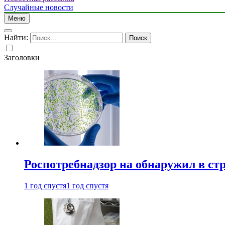
Случайные новости
Меню
Найти:
Заголовки
Роспотребнадзор на обнаружил в ст
1 год спустя
1 год спустя