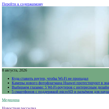
Перейти к содержимому
8 августа, 2026
Куда ставить роутер, чтобы Wi-Fi не пропадал
Камеры нового фотофлагмана Huawei протестируют в зн
Выбираем глазами: 5 Wi-Fi-роутеров с интересным дизай
5 смартфонов с поддержкой microSD и разъёмом для науш
Медицина
Новостная рассылка