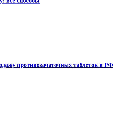
у: все способы
одажу противозачаточных таблеток в РФ