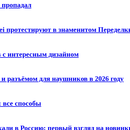
е пропадал
i протестируют в знаменитом Переделк
в с интересным дизайном
 и разъёмом для наушников в 2026 году
 все способы
хали в Россию: первый взгляд на новинк