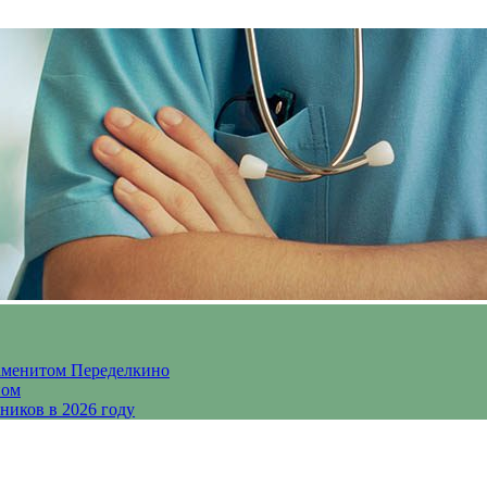
аменитом Переделкино
ном
ников в 2026 году