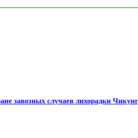
ране завозных случаев лихорадки Чикун