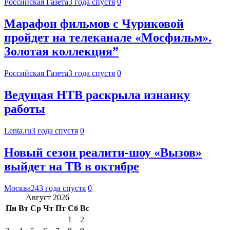
Российская Газета
3 года спустя
0
Марафон фильмов с Чуриковой
пройдет на телеканале «Мосфильм».
Золотая коллекция”
Российская Газета
3 года спустя
0
Ведущая НТВ раскрыла изнанку
работы
Lenta.ru
3 года спустя
0
Новый сезон реалити-шоу «Вызов»
выйдет на ТВ в октябре
Москва24
3 года спустя
0
Август 2026
Пн
Вт
Ср
Чт
Пт
Сб
Вс
1
2