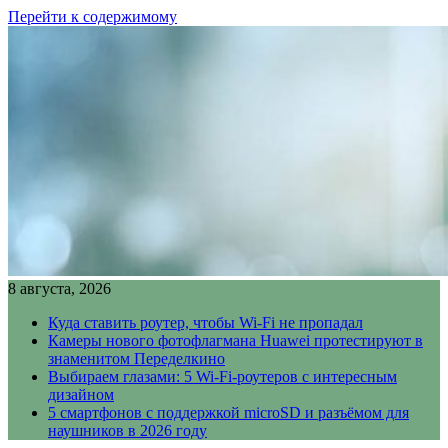
Перейти к содержимому
8 августа, 2026
Куда ставить роутер, чтобы Wi-Fi не пропадал
Камеры нового фотофлагмана Huawei протестируют в
знаменитом Переделкино
Выбираем глазами: 5 Wi-Fi-роутеров с интересным
дизайном
5 смартфонов с поддержкой microSD и разъёмом для
наушников в 2026 году