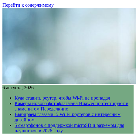
Перейти к содержимому
6 августа, 2026
Куда ставить роутер, чтобы Wi-Fi не пропадал
Камеры нового фотофлагмана Huawei протестируют в
знаменитом Переделкино
Выбираем глазами: 5 Wi-Fi-роутеров с интересным
дизайном
5 смартфонов с поддержкой microSD и разъёмом для
наушников в 2026 году