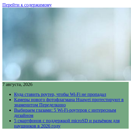
Перейти к содержимому
7 августа, 2026
Куда ставить роутер, чтобы Wi-Fi не пропадал
Камеры нового фотофлагмана Huawei протестируют в
знаменитом Переделкино
Выбираем глазами: 5 Wi-Fi-роутеров с интересным
дизайном
5 смартфонов с поддержкой microSD и разъёмом для
наушников в 2026 году