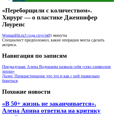
«Переборщили с количеством».
Хирург — о пластике Дженнифер
Лоуренс
WomanHit.ru
3 года спустя
0
1 минуты
Специалист предположил, какие операции могла сделать
актриса.
Навигация по записям
Предыдущая:
Алена Водонаева назвала себя «секс-символом
эпохи»
Далее:
Прокрастинация: что это и как с ней правильно
бороться
Похожие новости
«В 50+ жизнь не заканчивается».
Алена Апина ответила на критику