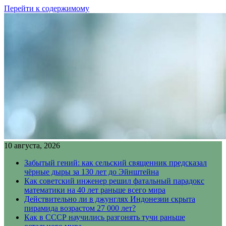
Перейти к содержимому
10 августа, 2026
Забытый гений: как сельский священник предсказал
чёрные дыры за 130 лет до Эйнштейна
Как советский инженер решил фатальный парадокс
математики на 40 лет раньше всего мира
Действительно ли в джунглях Индонезии скрыта
пирамида возрастом 27 000 лет?
Как в СССР научились разгонять тучи раньше