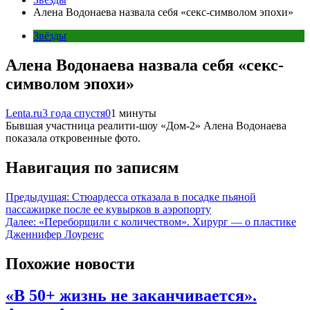
Алена Водонаева назвала себя «секс-символом эпохи»
Звёзды
Алена Водонаева назвала себя «секс-
символом эпохи»
Lenta.ru
3 года спустя
0
1 минуты
Бывшая участница реалити-шоу «Дом-2» Алена Водонаева
показала откровенные фото.
Навигация по записям
Предыдущая:
Стюардесса отказала в посадке пьяной
пассажирке после ее кувырков в аэропорту
Далее:
«Переборщили с количеством». Хирург — о пластике
Дженнифер Лоуренс
Похожие новости
«В 50+ жизнь не заканчивается».