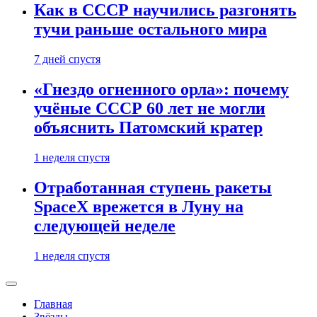
Как в СССР научились разгонять
тучи раньше остального мира
7 дней спустя
«Гнездо огненного орла»: почему
учёные СССР 60 лет не могли
объяснить Патомский кратер
1 неделя спустя
Отработанная ступень ракеты
SpaceX врежется в Луну на
следующей неделе
1 неделя спустя
Главная
Звёзды