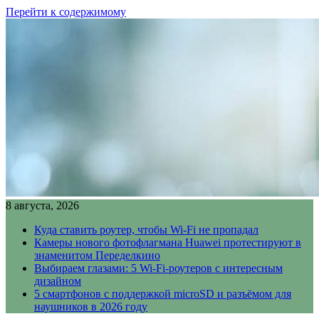
Перейти к содержимому
8 августа, 2026
Куда ставить роутер, чтобы Wi-Fi не пропадал
Камеры нового фотофлагмана Huawei протестируют в
знаменитом Переделкино
Выбираем глазами: 5 Wi-Fi-роутеров с интересным
дизайном
5 смартфонов с поддержкой microSD и разъёмом для
наушников в 2026 году