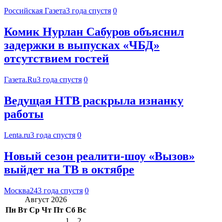
Российская Газета
3 года спустя
0
Комик Нурлан Сабуров объяснил
задержки в выпусках «ЧБД»
отсутствием гостей
Газета.Ru
3 года спустя
0
Ведущая НТВ раскрыла изнанку
работы
Lenta.ru
3 года спустя
0
Новый сезон реалити-шоу «Вызов»
выйдет на ТВ в октябре
Москва24
3 года спустя
0
Август 2026
Пн
Вт
Ср
Чт
Пт
Сб
Вс
1
2