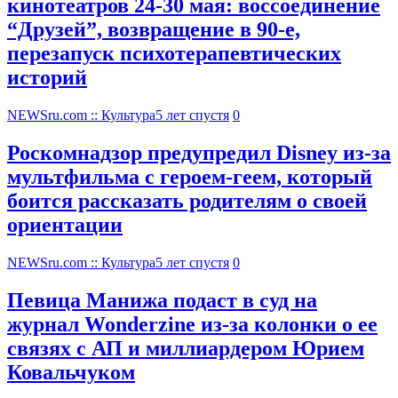
кинотеатров 24-30 мая: воссоединение
“Друзей”, возвращение в 90-е,
перезапуск психотерапевтических
историй
NEWSru.com :: Культура
5 лет спустя
0
Роскомнадзор предупредил Disney из-за
мультфильма c героем-геем, который
боится рассказать родителям о своей
ориентации
NEWSru.com :: Культура
5 лет спустя
0
Певица Манижа подаст в суд на
журнал Wonderzine из-за колонки о ее
связях с АП и миллиардером Юрием
Ковальчуком