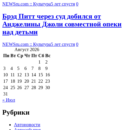
NEWSru.com :: Культура
5 лет спустя
0
Брэд Питт через суд добился от
Анджелины Джоли совместной опеки
над детьми
NEWSru.com :: Культура
5 лет спустя
0
Август 2026
Пн
Вт
Ср
Чт
Пт
Сб
Вс
1
2
3
4
5
6
7
8
9
10
11
12
13
14
15
16
17
18
19
20
21
22
23
24
25
26
27
28
29
30
31
« Июл
Рубрики
Автоновости
Автособытия