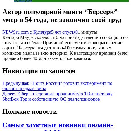
Автор популярной манги “Берсерк”
умер в 54 года, не закончив свой труд
NEWSru.com :: Культура
5 лет спустя
0
1 минуты
Кэнтаро Миура скончался 6 мая, но издательство сообщило об
этом только сейчас. Причиной его смерти стало расслоение
аорты. "Берсерк" входит в топ-100 самых популярных
комиксов-манга за всю историю. К настоящему времени было
продано более 40 млн экземпляров комикса.
Навигация по записям
Предыдущая:
“Почта России” готовит эксперимент по
онлайн-продаже вина
Далее:
“Сбер” представил продвинутую ТВ-приставку
SberBox Top и собственную ОС для телевизоров
Похожие новости
Самые заметные новинки онлайн-