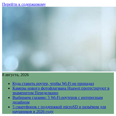
Перейти к содержимому
8 августа, 2026
Куда ставить роутер, чтобы Wi-Fi не пропадал
Камеры нового фотофлагмана Huawei протестируют в
знаменитом Переделкино
Выбираем глазами: 5 Wi-Fi-роутеров с интересным
дизайном
5 смартфонов с поддержкой microSD и разъёмом для
наушников в 2026 году