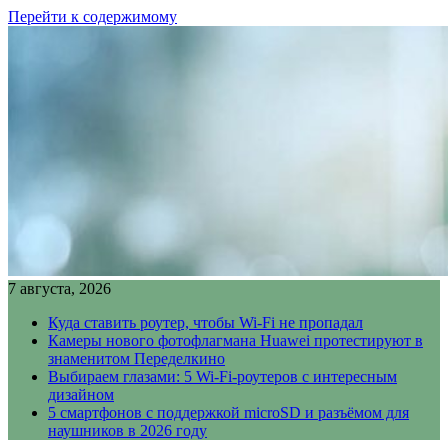
Перейти к содержимому
7 августа, 2026
Куда ставить роутер, чтобы Wi-Fi не пропадал
Камеры нового фотофлагмана Huawei протестируют в
знаменитом Переделкино
Выбираем глазами: 5 Wi-Fi-роутеров с интересным
дизайном
5 смартфонов с поддержкой microSD и разъёмом для
наушников в 2026 году