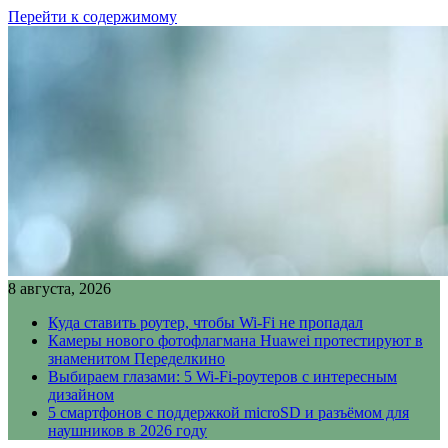
Перейти к содержимому
8 августа, 2026
Куда ставить роутер, чтобы Wi-Fi не пропадал
Камеры нового фотофлагмана Huawei протестируют в
знаменитом Переделкино
Выбираем глазами: 5 Wi-Fi-роутеров с интересным
дизайном
5 смартфонов с поддержкой microSD и разъёмом для
наушников в 2026 году