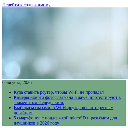
Перейти к содержимому
6 августа, 2026
Куда ставить роутер, чтобы Wi-Fi не пропадал
Камеры нового фотофлагмана Huawei протестируют в
знаменитом Переделкино
Выбираем глазами: 5 Wi-Fi-роутеров с интересным
дизайном
5 смартфонов с поддержкой microSD и разъёмом для
наушников в 2026 году