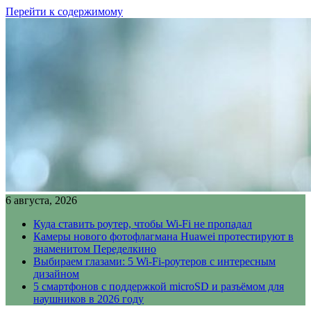
Перейти к содержимому
6 августа, 2026
Куда ставить роутер, чтобы Wi-Fi не пропадал
Камеры нового фотофлагмана Huawei протестируют в
знаменитом Переделкино
Выбираем глазами: 5 Wi-Fi-роутеров с интересным
дизайном
5 смартфонов с поддержкой microSD и разъёмом для
наушников в 2026 году