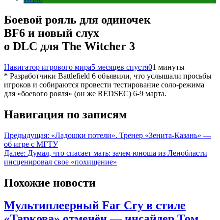
Боевой рояль для одиночек
BF6 и новый слух
о DLC для The Witcher 3
Навигатор игрового мира
5 месяцев спустя
0
1 минуты
* Разработчики Battlefield 6 объявили, что услышали просьбы
игроков и собираются провести тестирование соло-режима
для «боевого рояля» (он же REDSEC) 6-9 марта.
Навигация по записям
Предыдущая:
«Ладошки потели». Тренер «Зенита-Казань» —
об игре с МГТУ
Далее:
Думал, что спасает мать: зачем юноша из Ленобласти
инсценировал свое «похищение»
Похожие новости
Мультиплеерный Far Cry в стиле
«Таркова» отменён — инсайдер Том