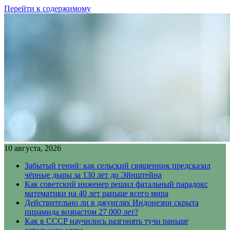
Перейти к содержимому
10 августа, 2026
Забытый гений: как сельский священник предсказал
чёрные дыры за 130 лет до Эйнштейна
Как советский инженер решил фатальный парадокс
математики на 40 лет раньше всего мира
Действительно ли в джунглях Индонезии скрыта
пирамида возрастом 27 000 лет?
Как в СССР научились разгонять тучи раньше