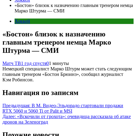
«Бостон» близок к назначению главным тренером немца
Марко Штурма — СМИ
Хоккей
«Бостон» близок к назначению
главным тренером немца Марко
Штурма — СМИ
Матч ТВ
1 год спустя
0
1 минуты
Немецкий специалист Марко Штурм может стать следующим
главным тренером «Бостон Брюинз», сообщил журналист
Кэм Робинсон.
Навигация по записям
Предыдущая:
В М. Видео-Эльдорадо стартовали продажи
RTX 5060 и 5060 Ti от Palit и MSI
Далее:
«Вскочили от грохота»: очевидица рассказала об атаке
дронов на Зеленоград
Похожие новости