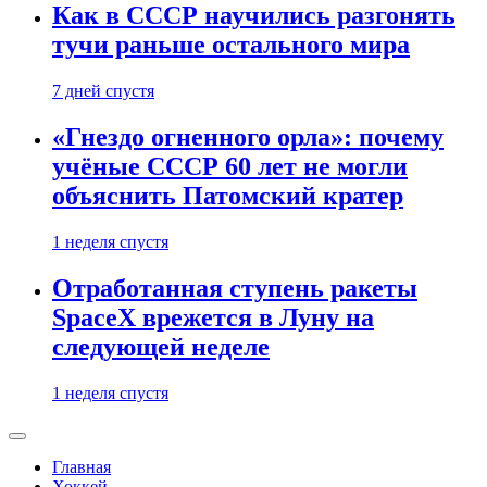
Как в СССР научились разгонять
тучи раньше остального мира
7 дней спустя
«Гнездо огненного орла»: почему
учёные СССР 60 лет не могли
объяснить Патомский кратер
1 неделя спустя
Отработанная ступень ракеты
SpaceX врежется в Луну на
следующей неделе
1 неделя спустя
Главная
Хоккей