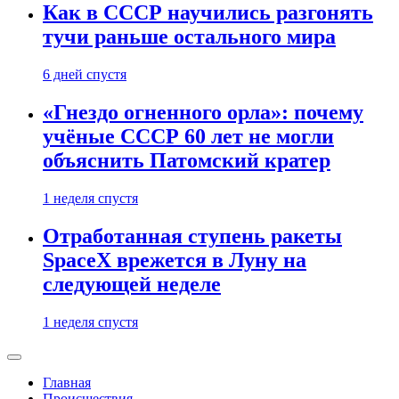
Как в СССР научились разгонять
тучи раньше остального мира
6 дней спустя
«Гнездо огненного орла»: почему
учёные СССР 60 лет не могли
объяснить Патомский кратер
1 неделя спустя
Отработанная ступень ракеты
SpaceX врежется в Луну на
следующей неделе
1 неделя спустя
Главная
Происшествия