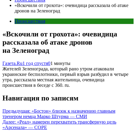
«Вскочили от грохота»: очевидица рассказала об атаке
дронов на Зеленоград
Происшествия
«Вскочили от грохота»: очевидица
рассказала об атаке дронов
на Зеленоград
Газета.Ru
1 год спустя
0
1 минуты
Жителей Зеленограда, который рано утром атаковали
украинские беспилотники, первый взрыв разбудил в четыре
утра, рассказала местная жительница, очевидица
происшествия в беседе с 360. ru.
Навигация по записям
Предыдущая:
«Бостон» близок к назначению главным
тренером немца Марко Штурма — СМИ
Далее:
«Реал» намерен перехватить трансферную цель
«Арсенала» — COPE