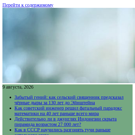
Перейти к содержимому
9 августа, 2026
Забытый гений: как сельский священник предсказал
чёрные дыры за 130 лет до Эйнштейна
Как советский инженер решил фатальный парадокс
математики на 40 лет раньше всего мира
Действительно ли в джунглях Индонезии скрыта
пирамида возрастом 27 000 лет?
Как в СССР научились разгонять тучи раньше