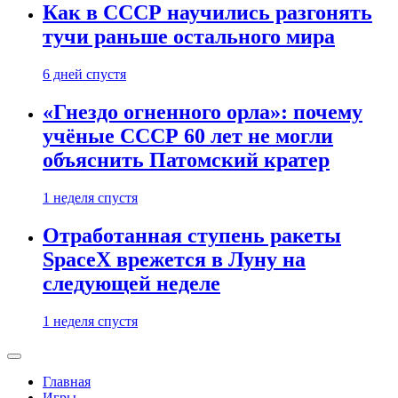
Как в СССР научились разгонять
тучи раньше остального мира
6 дней спустя
«Гнездо огненного орла»: почему
учёные СССР 60 лет не могли
объяснить Патомский кратер
1 неделя спустя
Отработанная ступень ракеты
SpaceX врежется в Луну на
следующей неделе
1 неделя спустя
Главная
Игры