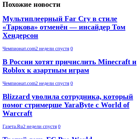
Похожие новости
Мультиплеерный Far Cry в стиле
«Таркова» отменён — инсайдер Том
Хендерсон
Чемпионат.com
2 недели спустя
0
В России хотят причислить Minecraft и
Roblox к азартным играм
Чемпионат.com
2 недели спустя
0
Blizzard уволила сотрудника, который
помог стримерше YaraByte с World of
Warcraft
Газета.Ru
2 недели спустя
0