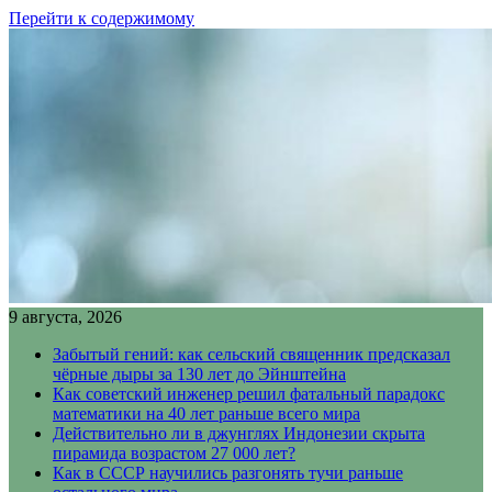
Перейти к содержимому
9 августа, 2026
Забытый гений: как сельский священник предсказал
чёрные дыры за 130 лет до Эйнштейна
Как советский инженер решил фатальный парадокс
математики на 40 лет раньше всего мира
Действительно ли в джунглях Индонезии скрыта
пирамида возрастом 27 000 лет?
Как в СССР научились разгонять тучи раньше