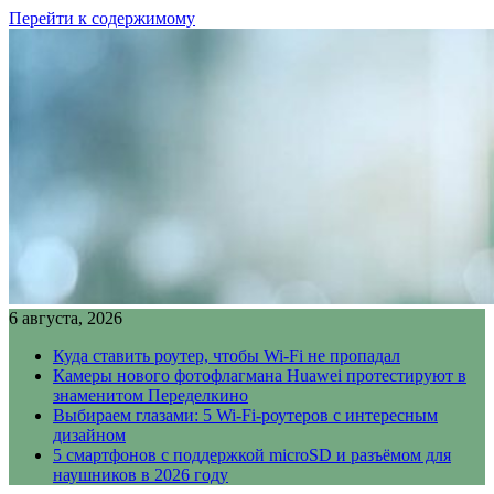
Перейти к содержимому
6 августа, 2026
Куда ставить роутер, чтобы Wi-Fi не пропадал
Камеры нового фотофлагмана Huawei протестируют в
знаменитом Переделкино
Выбираем глазами: 5 Wi-Fi-роутеров с интересным
дизайном
5 смартфонов с поддержкой microSD и разъёмом для
наушников в 2026 году