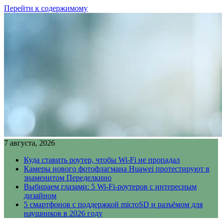
Перейти к содержимому
7 августа, 2026
Куда ставить роутер, чтобы Wi-Fi не пропадал
Камеры нового фотофлагмана Huawei протестируют в
знаменитом Переделкино
Выбираем глазами: 5 Wi-Fi-роутеров с интересным
дизайном
5 смартфонов с поддержкой microSD и разъёмом для
наушников в 2026 году