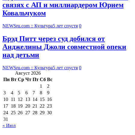
связях с АП и миллиардером Юрием
Ковальчуком
NEWSru.com :: Культура
5 лет спустя
0
Брэд Питт через суд добился от
Анджелины Джоли совместной опеки
над детьми
NEWSru.com :: Культура
5 лет спустя
0
Август 2026
Пн
Вт
Ср
Чт
Пт
Сб
Вс
1
2
3
4
5
6
7
8
9
10
11
12
13
14
15
16
17
18
19
20
21
22
23
24
25
26
27
28
29
30
31
« Июл