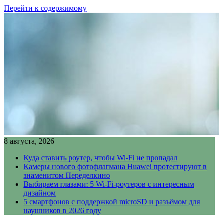
Перейти к содержимому
8 августа, 2026
Куда ставить роутер, чтобы Wi-Fi не пропадал
Камеры нового фотофлагмана Huawei протестируют в
знаменитом Переделкино
Выбираем глазами: 5 Wi-Fi-роутеров с интересным
дизайном
5 смартфонов с поддержкой microSD и разъёмом для
наушников в 2026 году