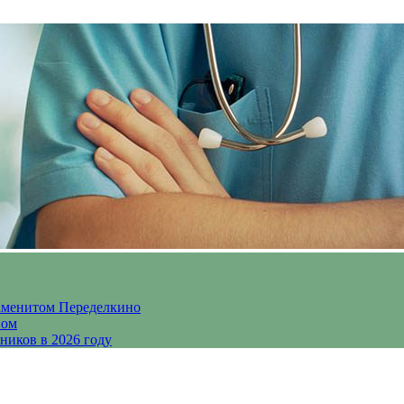
аменитом Переделкино
ном
ников в 2026 году