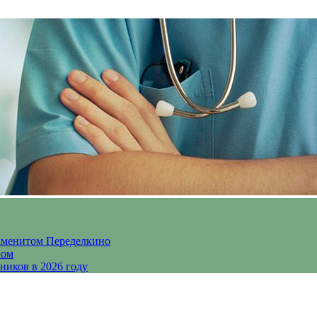
аменитом Переделкино
ном
ников в 2026 году