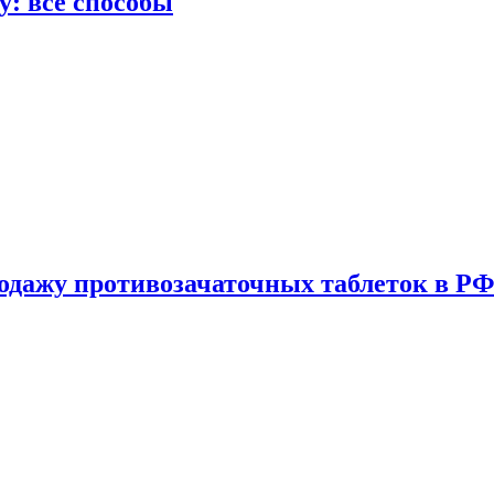
у: все способы
одажу противозачаточных таблеток в РФ