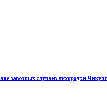
ране завозных случаев лихорадки Чикун