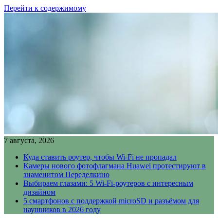
Перейти к содержимому
7 августа, 2026
Куда ставить роутер, чтобы Wi-Fi не пропадал
Камеры нового фотофлагмана Huawei протестируют в
знаменитом Переделкино
Выбираем глазами: 5 Wi-Fi-роутеров с интересным
дизайном
5 смартфонов с поддержкой microSD и разъёмом для
наушников в 2026 году