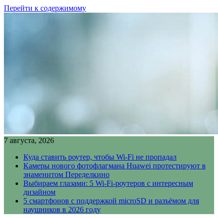
Перейти к содержимому
7 августа, 2026
Куда ставить роутер, чтобы Wi-Fi не пропадал
Камеры нового фотофлагмана Huawei протестируют в
знаменитом Переделкино
Выбираем глазами: 5 Wi-Fi-роутеров с интересным
дизайном
5 смартфонов с поддержкой microSD и разъёмом для
наушников в 2026 году