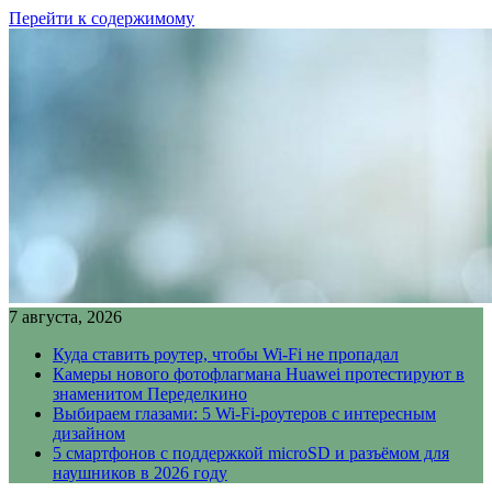
Перейти к содержимому
7 августа, 2026
Куда ставить роутер, чтобы Wi-Fi не пропадал
Камеры нового фотофлагмана Huawei протестируют в
знаменитом Переделкино
Выбираем глазами: 5 Wi-Fi-роутеров с интересным
дизайном
5 смартфонов с поддержкой microSD и разъёмом для
наушников в 2026 году